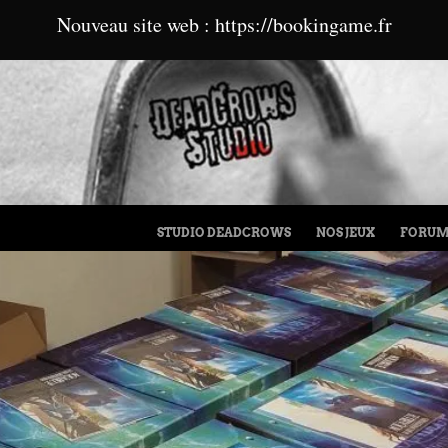
Nouveau site web : https://bookingame.fr
MENU
ALLER AU CONTENU
STUDIO DEADCROWS
NOS JEUX
FORU