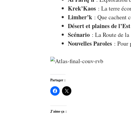
Krek’Kaos
: La terre éco
Limher’k
: Que cachent c
Désert et plaines de l’Est
Scénario
: La Route de la 
Nouvelles Paroles
: Pour 
Partager :
J’aime ça :