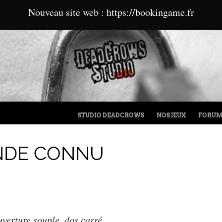
Nouveau site web : https://bookingame.fr
MENU
ALLER AU CONTENU
STUDIO DEADCROWS
NOS JEUX
FORU
NDE CONNU
verture souple, dos carré