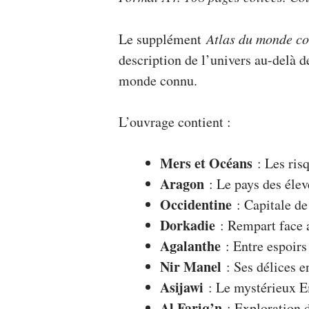
Le supplément
Atlas du monde c
description de l’univers au-delà de
monde connu.
L’ouvrage contient :
Mers et Océans
: Les ris
Aragon
: Le pays des élev
Occidentine
: Capitale de 
Dorkadie
: Rempart face a
Agalanthe
: Entre espoirs
Nir Manel
: Ses délices e
Asijawi
: Le mystérieux Em
Al Fariq’n
: Exploration d