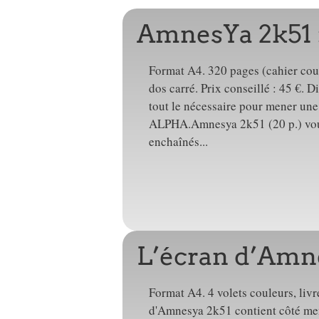
AmnesYa 2k51 :
Format A4. 320 pages (cahier coul
dos carré. Prix conseillé : 45 €.
tout le nécessaire pour mener une 
ALPHA.Amnesya 2k51 (20 p.) vou
enchaînés...
L’écran d’Amn
Format A4. 4 volets couleurs, livr
d'Amnesya 2k51 contient côté men