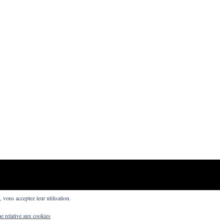
Powered by
WordPress
·
Built with
Untitled
, vous acceptez leur utilisation.
ue relative aux cookies