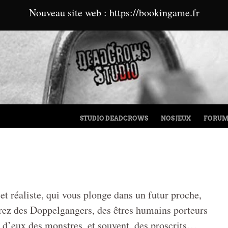
Nouveau site web : https://bookingame.fr
MENU
ALLER AU CONTENU
STUDIO DEADCROWS
NOS JEUX
FORU
t réaliste, qui vous plonge dans un futur proche,
erez des Doppelgangers, des êtres humains porteurs
 d’eux des monstres, et souvent, des proscrits…