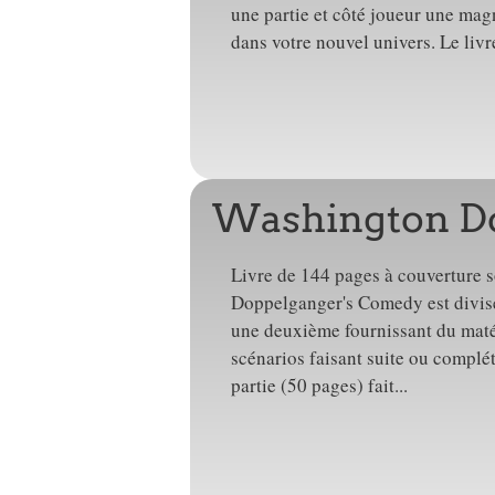
une partie et côté joueur une magn
dans votre nouvel univers. Le livr
Washington D
Livre de 144 pages à couverture s
Doppelganger's Comedy est divisé
une deuxième fournissant du matér
scénarios faisant suite ou complé
partie (50 pages) fait...