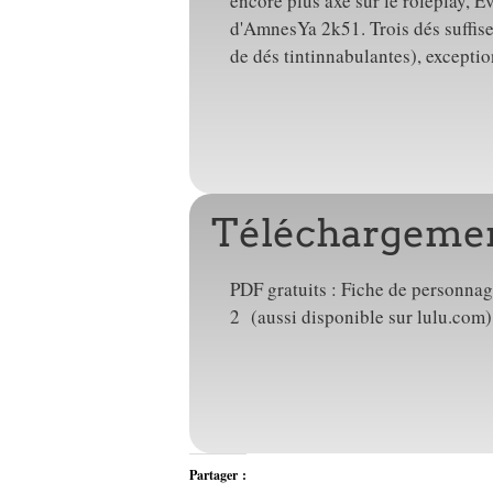
encore plus axé sur le roleplay, E
d'AmnesYa 2k51. Trois dés suffisen
de dés tintinnabulantes), exception
Téléchargeme
PDF gratuits : Fiche de personna
2 (aussi disponible sur lulu.c
Partager :