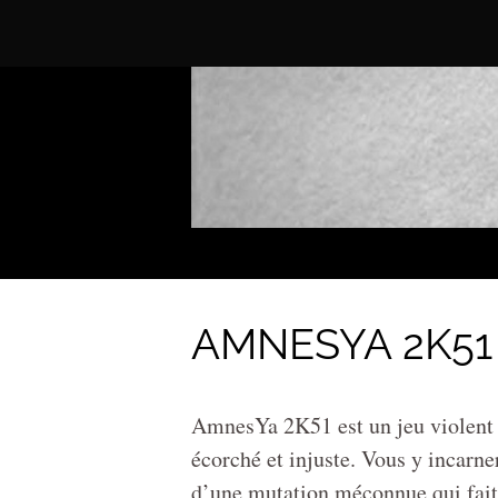
AMNESYA 2K51
AmnesYa 2K51 est un jeu violent e
écorché et injuste. Vous y incarn
d’une mutation méconnue qui fait