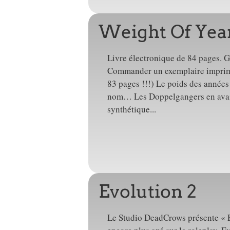
Weight Of Yea
Livre électronique de 84 pages. 
Commander un exemplaire imprimé 
83 pages !!!) Le poids des années
nom… Les Doppelgangers en avaie
synthétique...
Evolution 2
Le Studio DeadCrows présente « 