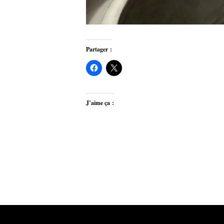
Partager :
J’aime ça :