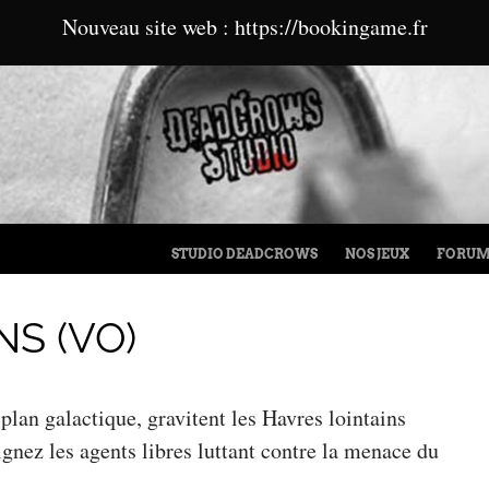
Nouveau site web : https://bookingame.fr
MENU
ALLER AU CONTENU
STUDIO DEADCROWS
NOS JEUX
FORU
S (VO)
plan galactique, gravitent les Havres lointains
nez les agents libres luttant contre la menace du