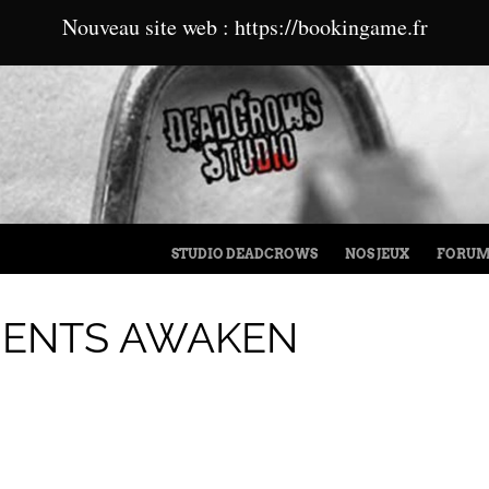
Nouveau site web : https://bookingame.fr
MENU
ALLER AU CONTENU
STUDIO DEADCROWS
NOS JEUX
FORU
ENTS AWAKEN