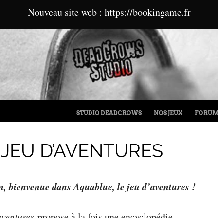
Nouveau site web : https://bookingame.fr
MENU
ALLER AU CONTENU
STUDIO DEADCROWS
NOS JEUX
FORU
 JEU D’AVENTURES
n, bienvenue dans Aquablue, le jeu d’aventures !
aventures
propose à la fois une encyclopédie