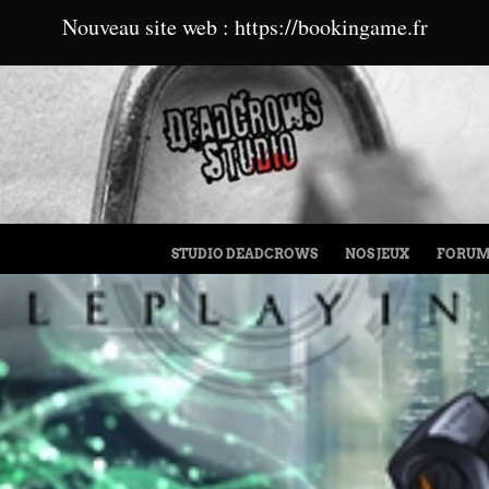
Nouveau site web : https://bookingame.fr
MENU
ALLER AU CONTENU
STUDIO DEADCROWS
NOS JEUX
FORU