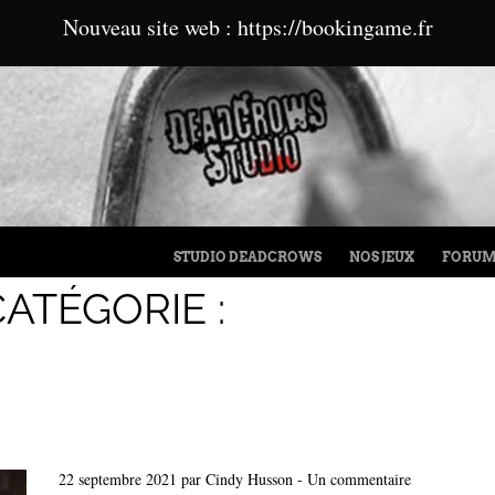
Nouveau site web : https://bookingame.fr
MENU
ALLER AU CONTENU
STUDIO DEADCROWS
NOS JEUX
FORU
ATÉGORIE :
22 septembre 2021
par
Cindy Husson
-
Un commentaire