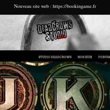
Nouveau site web : https://bookingame.fr
MENU
ALLER AU CONTENU
STUDIO DEADCROWS
NOS JEUX
FORU