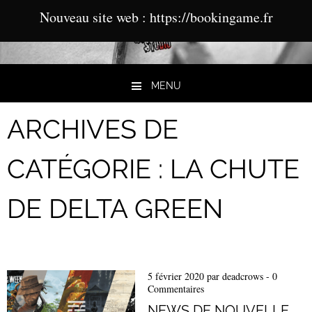
Nouveau site web : https://bookingame.fr
MENU
Aller au contenu
ARCHIVES DE
CATÉGORIE :
LA CHUTE
DE DELTA GREEN
5 février 2020
par
deadcrows
-
0
Commentaires
NEWS DE NOUVELLE