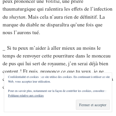
peux prononcer une
Volitia
, une prière
thaumaturgique qui ralentira les effets de l’infection
du
shaytan
. Mais cela n’aura rien de définitif. La
marque du diable ne disparaîtra qu’une fois que
nous l’aurons tué.
_ Si tu peux m’aider à aller mieux au moins le
temps de renvoyer cette pourriture dans le monceau
de pus qui lui sert de royaume, j’en serai déjà bien
content ! Et puis, prononce ce que tu veux, je ne
Confidentialité et cookies : ce site utilise des cookies. En continuant à utiliser ce site
comprends pas un traître mot de ce que tu racontes à
Web, vous acceptez leur utilisation.
ce sujet.
Pour en savoir plus, notamment sur la façon de contrôler les cookies, consultez :
Politique relative aux cookies