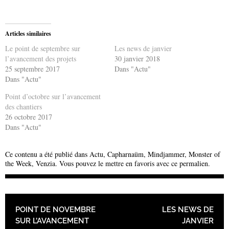
Articles similaires
Le point de septembre sur
Les news de janvier
l’avancement des projets
30 janvier 2018
25 septembre 2017
Dans "Actu"
Dans "Actu"
Point d’octobre sur l’avancement
des chantiers
26 octobre 2017
Dans "Actu"
Ce contenu a été publié dans
Actu
,
Capharnaüm
,
Mindjammer
,
Monster of
the Week
,
Venzia
. Vous pouvez le mettre en favoris avec
ce permalien
.
NAVIGATION DES ARTICLES
POINT DE NOVEMBRE
LES NEWS DE
SUR L’AVANCEMENT
JANVIER