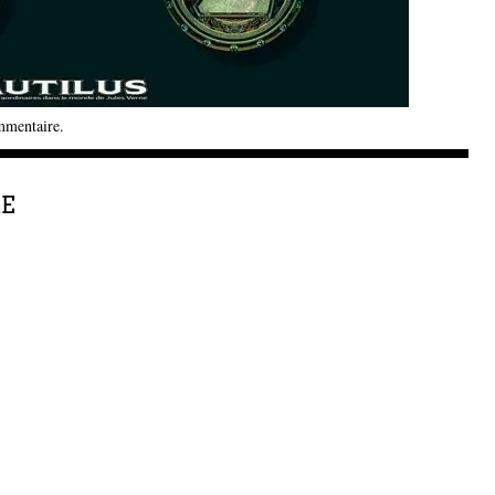
mmentaire
.
RE