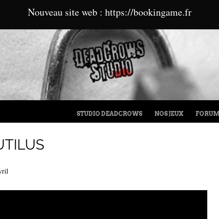
Nouveau site web : https://bookingame.fr
MENU
ALLER AU CONTENU
STUDIO DEADCROWS
NOS JEUX
FORU
UTILUS
ril