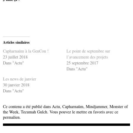
Articles similaires
Capharnaüm à la GenCon !
Le point de septembre sur
23 juillet 2018
l’avancement des projets
Dans "Actu"
25 septembre 2017
Dans "Actu"
Les news de janvier
30 janvier 2018
Dans "Actu"
Ce contenu a été publié dans
Actu
,
Capharnaüm
,
Mindjammer
,
Monster of
the Week
,
Tecumah Gulch
. Vous pouvez le mettre en favoris avec
ce
permalien
.