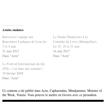
Articles similaires
Retrouvez l’équipe aux
Le Studio Deadcrows à la
Rencontres Ludiques de Lyon les
Comédie du Livre (Montpellier),
3 et 4 juin
les 19, 20 et 21 mai
31 mai 2017
16 mai 2017
Dans "Actu"
Dans "Actu"
Le Festival International du Jeu
(FIJ), c’est dans une semaine !
15 février 2019
Dans "Actu"
Ce contenu a été publié dans
Actu
,
Capharnaüm
,
Mindjammer
,
Monster of
the Week
,
Venzia
. Vous pouvez le mettre en favoris avec
ce permalien
.