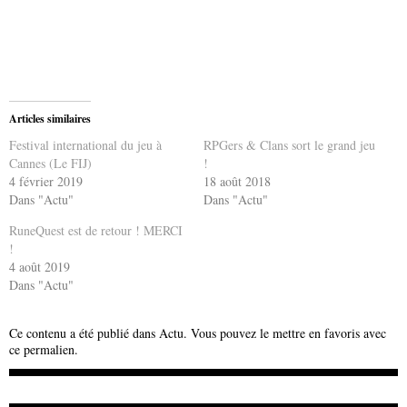
Articles similaires
Festival international du jeu à
RPGers & Clans sort le grand jeu
Cannes (Le FIJ)
!
4 février 2019
18 août 2018
Dans "Actu"
Dans "Actu"
RuneQuest est de retour ! MERCI
!
4 août 2019
Dans "Actu"
Ce contenu a été publié dans
Actu
. Vous pouvez le mettre en favoris avec
ce permalien
.