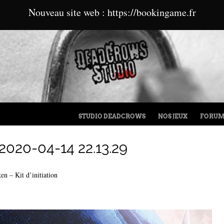
Nouveau site web : https://bookingame.fr
MENU
ALLER AU CONTENU
STUDIO DEADCROWS
NOS JEUX
FORU
020-04-14 22.13.29
n – Kit d’initiation