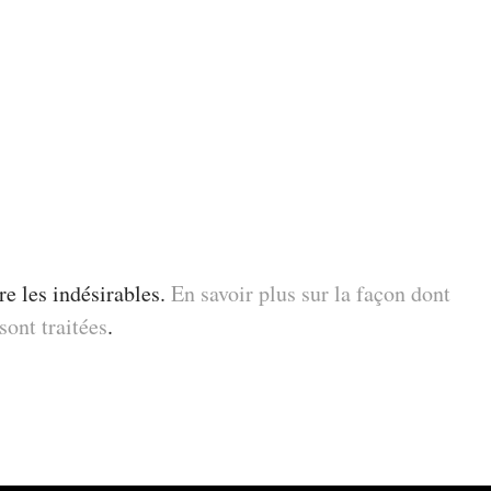
re les indésirables.
En savoir plus sur la façon dont
ont traitées
.