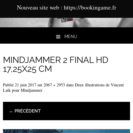
Nouveau site web : https://bookingame.fr
MENU
Aller au contenu
MINDJAMMER 2 FINAL HD
17,25X25 CM
Publié
21 juin 2017
sur
2067 × 2953
dans
Deux illustrations de Vincent
Laïk pour Mindjammer
← PRÉCÉDENT