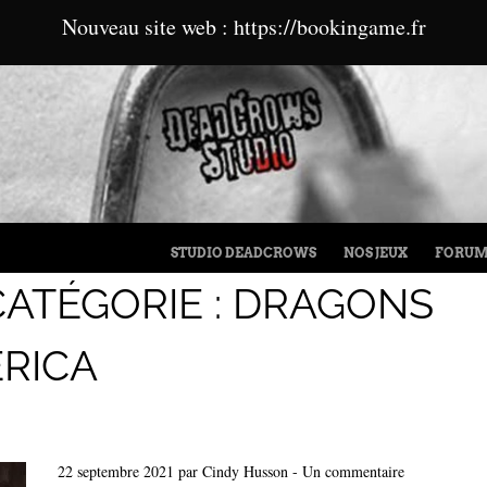
Nouveau site web : https://bookingame.fr
MENU
ALLER AU CONTENU
STUDIO DEADCROWS
NOS JEUX
FORU
CATÉGORIE :
DRAGONS
RICA
22 septembre 2021
par
Cindy Husson
-
Un commentaire